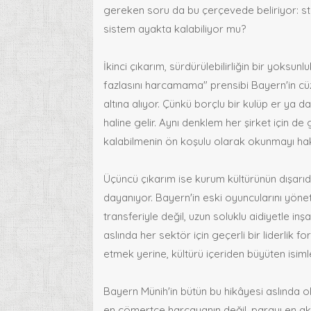
gereken soru da bu çerçevede beliriyor: stra
sistem ayakta kalabiliyor mu?
İkinci çıkarım, sürdürülebilirliğin bir yoksun
fazlasını harcamama" prensibi Bayern'in 
altına alıyor. Çünkü borçlu bir kulüp er ya d
haline gelir. Aynı denklem her şirket için de g
kalabilmenin ön koşulu olarak okunmayı hak
Üçüncü çıkarım ise kurum kültürünün dışarıd
dayanıyor. Bayern'in eski oyuncularını yön
transferiyle değil, uzun soluklu aidiyetle 
aslında her sektör için geçerli bir liderlik
etmek yerine, kültürü içeriden büyüten isim
Bayern Münih'in bütün bu hikâyesi aslında old
en cömertçe harcayanın değil, parayı en akıll