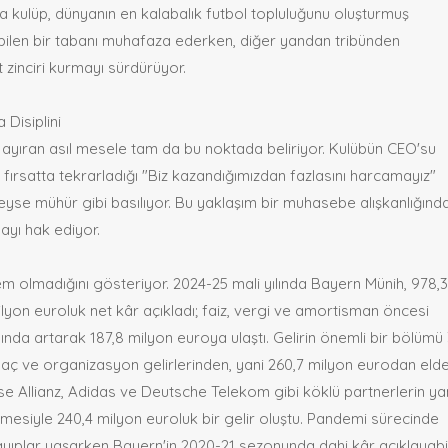
yla kulüp, dünyanın en kalabalık futbol topluluğunu oluşturmuş
bilen bir tabanı muhafaza ederken, diğer yandan tribünden
 zinciri kurmayı sürdürüyor.
 Disiplini
 ayıran asıl mesele tam da bu noktada beliriyor. Kulübün CEO'su
fırsatta tekrarladığı "Biz kazandığımızdan fazlasını harcamayız"
yse mühür gibi basılıyor. Bu yaklaşım bir muhasebe alışkanlığınd
mayı hak ediyor.
m olmadığını gösteriyor. 2024-25 mali yılında Bayern Münih, 978,
ilyon euroluk net kâr açıkladı; faiz, vergi ve amortisman öncesi
nında artarak 187,8 milyon euroya ulaştı. Gelirin önemli bir bölümü 
aç ve organizasyon gelirlerinden, yani 260,7 milyon eurodan eld
se Allianz, Adidas ve Deutsche Telekom gibi köklü partnerlerin ya
nmesiyle 240,4 milyon euroluk bir gelir oluştu. Pandemi sürecinde
ayıplar yaşarken Bayern'in 2020-21 sezonunda dahi kâr açıklayabi