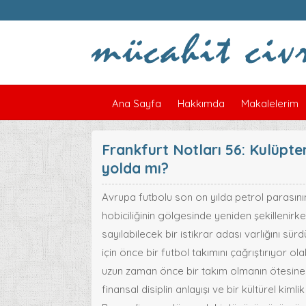
Ana Sayfa
Hakkımda
Makalelerim
Frankfurt Notları 56: Kulüpte
yolda mı?
Avrupa futbolu son on yılda petrol parasının
hobiciliğinin gölgesinde yeniden şekillenir
sayılabilecek bir istikrar adası varlığını sü
için önce bir futbol takımını çağrıştırıyor o
uzun zaman önce bir takım olmanın ötesine 
finansal disiplin anlayışı ve bir kültürel kimli