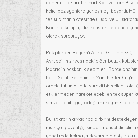
dönem yıldızları, Lennart Karl ve Tom Bisch
kalıcı pozisyonlara yerleşmeyi başardı. Mün
tesisi olmanın ötesinde ulusal ve uluslarar
Böylece kulüp, yıldız transferi ile genç oyun
olarak sürdürüyor.
Rakiplerden Bayern'i Ayıran Görünmez Çit
Avrupa'nın zirvesindeki diğer büyük kulüpl
Madrid'in başkanlık seçimleri, Barcelona'nın
Paris Saint-Germain ile Manchester City'nin 
örnek, tahtın altında sürekli bir sallantı o
etkilenmeden hareket edebilen tek süper ku
servet sahibi güç odağının) keyfine ne de b
Bu istikrarın arkasında birbirini destekleyen
mülkiyet güvenliği, ikincisi finansal disiplin
yönetimde kalmaya devam etmesiyle kurulan k