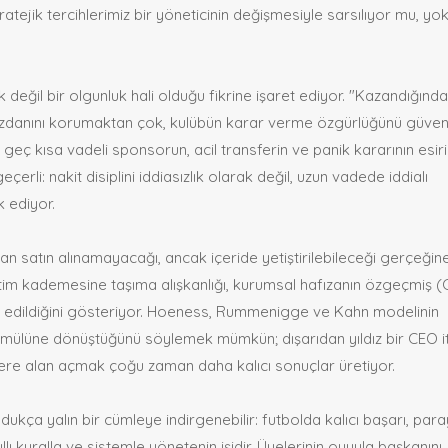
tejik tercihlerimiz bir yöneticinin değişmesiyle sarsılıyor mu, yo
luk değil bir olgunluk hali olduğu fikrine işaret ediyor. "Kazandığınd
cüzdanını korumaktan çok, kulübün karar verme özgürlüğünü güve
a geç kısa vadeli sponsorun, acil transferin ve panik kararının esiri
eçerli: nakit disiplini iddiasızlık olarak değil, uzun vadede iddialı
 ediyor.
an satın alınamayacağı, ancak içeride yetiştirilebileceği gerçeğin
etim kademesine taşıma alışkanlığı, kurumsal hafızanın özgeçmiş (
inşa edildiğini gösteriyor. Hoeness, Rummenigge ve Kahn modelinin
 formülüne dönüştüğünü söylemek mümkün; dışarıdan yıldız bir CEO i
lere alan açmak çoğu zaman daha kalıcı sonuçlar üretiyor.
ukça yalın bir cümleye indirgenebilir: futbolda kalıcı başarı, para
ı kuralla ve sistemle yönetenin işidir. Üyelerinin oyuyla başkanını