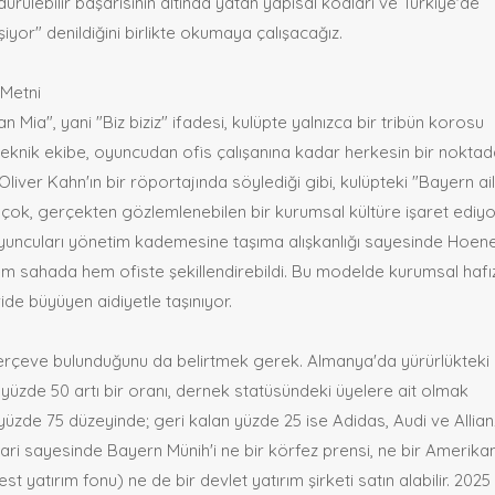
lebilir başarısının altında yatan yapısal kodları ve Türkiye'de
yor" denildiğini birlikte okumaya çalışacağız.
 Metni
an Mia", yani "Biz biziz" ifadesi, kulüpte yalnızca bir tribün korosu
knik ekibe, oyuncudan ofis çalışanına kadar herkesin bir noktad
ver Kahn'ın bir röportajında söylediği gibi, kulüpteki "Bayern ail
 çok, gerçekten gözlemlenebilen bir kurumsal kültüre işaret ediyo
 oyuncuları yönetim kademesine taşıma alışkanlığı sayesinde Hoen
m sahada hem ofiste şekillendirebildi. Bu modelde kurumsal hafı
ide büyüyen aidiyetle taşınıyor.
çerçeve bulunduğunu da belirtmek gerek. Almanya'da yürürlükteki
z yüzde 50 artı bir oranı, dernek statüsündeki üyelere ait olmak
üzde 75 düzeyinde; geri kalan yüzde 25 ise Adidas, Audi ve Allian
mari sayesinde Bayern Münih'i ne bir körfez prensi, ne bir Amerika
yatırım fonu) ne de bir devlet yatırım şirketi satın alabilir. 2025 y