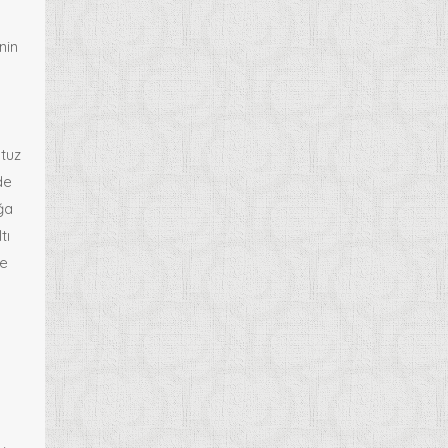
nin
tuz
de
ğa
tı
de