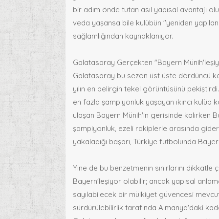
bir adım önde tutan asıl yapısal avantajı o
veda yaşansa bile kulübün "yeniden yapıl
sağlamlığından kaynaklanıyor.
Galatasaray Gerçekten "Bayern Münih'leşi
Galatasaray bu sezon üst üste dördüncü k
yılın en belirgin tekel görüntüsünü pekiştirdi.
en fazla şampiyonluk yaşayan ikinci kulüp 
ulaşan Bayern Münih'in gerisinde kalırken Ba
şampiyonluk, ezeli rakiplerle arasında gi
yakaladığı başarı, Türkiye futbolunda Bayer
Yine de bu benzetmenin sınırlarını dikkatle
Bayern'leşiyor olabilir; ancak yapısal anlamd
sayılabilecek bir mülkiyet güvencesi mevcut
sürdürülebilirlik tarafında Almanya'daki kad