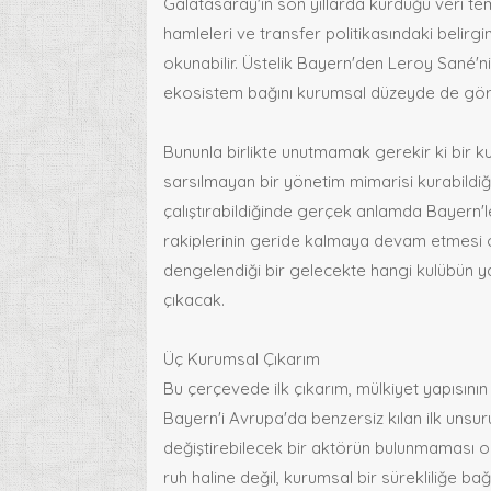
Galatasaray'ın son yıllarda kurduğu veri teme
hamleleri ve transfer politikasındaki belir
okunabilir. Üstelik Bayern'den Leroy Sané'nin
ekosistem bağını kurumsal düzeyde de gör
Bununla birlikte unutmamak gerekir ki bir k
sarsılmayan bir yönetim mimarisi kurabildiğ
çalıştırabildiğinde gerçek anlamda Bayern'l
rakiplerinin geride kalmaya devam etmesi o
dengelendiği bir gelecekte hangi kulübün y
çıkacak.
Üç Kurumsal Çıkarım
Bu çerçevede ilk çıkarım, mülkiyet yapısını
Bayern'i Avrupa'da benzersiz kılan ilk unsu
değiştirebilecek bir aktörün bulunmaması o
ruh haline değil, kurumsal bir sürekliliğe 