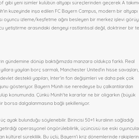
of gibi yeni isimler kulübün altyapı süreçlerinden geçerek A takı
ih'in kuzeyinde inşa edilen FC Bayern Campus, modern bir altyapı
ası oyuncu izleme/keşfetme ağını besleyen bir merkez işlevi görüy
cu yetiştirme arasındaki dengeyi rastlantısal değil, doktriner bir t
erin gündemine dönüp baktığımızda manzara oldukça farklı. Real
 yıllara yayılan borç sarmalı, Manchester United'ın hisse savaşları,
devlet destekli yapıları, Inter'in fon değişimleri ve daha pek çok
lduğunu gösteriyor. Bayern Münih ise neredeyse bu çalkantılardan
lüp konumunda. Çünkü Münih'te kararlar ne bir oligarkın (büyük
ir borsa dalgalanmasına bağlı şekilleniyor.
 üç ayak bulunduğu söylenebilir. Birincisi 50+1 kuralının sağladığı
in getirdiği operasyonel öngörülebilirlik, üçüncüsü ise eski oyuncula
ültürel süreklilik. Bu üçlü, Bayern'i kriz dönemlerinde rakipleri