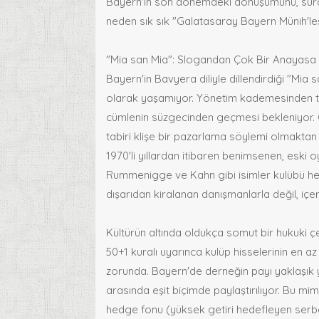
Bayern'in son dönemdeki dönüşümünü, sürdürü
neden sık sık "Galatasaray Bayern Münih'leşi
"Mia san Mia": Slogandan Çok Bir Anayasa
Bayern'in Bavyera diliyle dillendirdiği "Mia s
olarak yaşamıyor. Yönetim kademesinden te
cümlenin süzgecinden geçmesi bekleniyor. Oli
tabiri klişe bir pazarlama söylemi olmaktan
1970'li yıllardan itibaren benimsenen, eski
Rummenigge ve Kahn gibi isimler kulübü he
dışarıdan kiralanan danışmanlarla değil, içer
Kültürün altında oldukça somut bir hukuki 
50+1 kuralı uyarınca kulüp hisselerinin en a
zorunda. Bayern'de derneğin payı yaklaşık y
arasında eşit biçimde paylaştırılıyor. Bu mi
hedge fonu (yüksek getiri hedefleyen serbest 