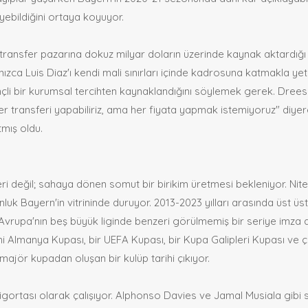
yebildiğini ortaya koyuyor.
transfer pazarına dokuz milyar doların üzerinde kaynak aktardığı 
ızca Luis Diaz'ı kendi mali sınırları içinde kadrosuna katmakla yeti
linçli bir kurumsal tercihten kaynaklandığını söylemek gerek. Dree
her transferi yapabiliriz, ama her fiyata yapmak istemiyoruz" diye
tmış oldu.
eri değil; sahaya dönen somut bir birikim üretmesi bekleniyor. Nit
nluk Bayern'in vitrininde duruyor. 2013-2023 yılları arasında üst üs
Avrupa'nın beş büyük liginde benzeri görülmemiş bir seriye imza at
rmi Almanya Kupası, bir UEFA Kupası, bir Kupa Galipleri Kupası ve 
jör kupadan oluşan bir kulüp tarihi çıkıyor.
 sigortası olarak çalışıyor. Alphonso Davies ve Jamal Musiala gibi