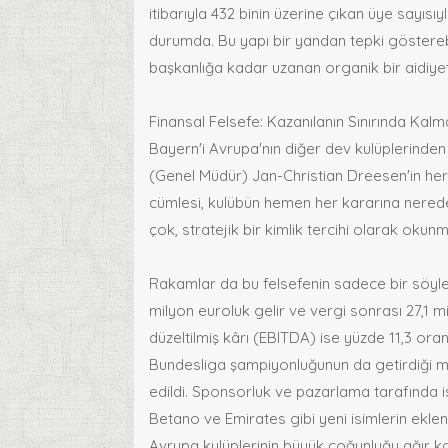
itibarıyla 432 binin üzerine çıkan üye sayısı
durumda. Bu yapı bir yandan tepki göstere
başkanlığa kadar uzanan organik bir aidiyet
Finansal Felsefe: Kazanılanın Sınırında Kalma
Bayern'i Avrupa'nın diğer dev kulüplerinden
(Genel Müdür) Jan-Christian Dreesen'in her 
cümlesi, kulübün hemen her kararına nerede
çok, stratejik bir kimlik tercihi olarak okun
Rakamlar da bu felsefenin sadece bir söyle
milyon euroluk gelir ve vergi sonrası 27,1 m
düzeltilmiş kârı (EBITDA) ise yüzde 11,3 ora
Bundesliga şampiyonluğunun da getirdiği m
edildi. Sponsorluk ve pazarlama tarafında i
Betano ve Emirates gibi yeni isimlerin ekle
Avrupa kulüplerinin büyük çoğunluğu ağır k