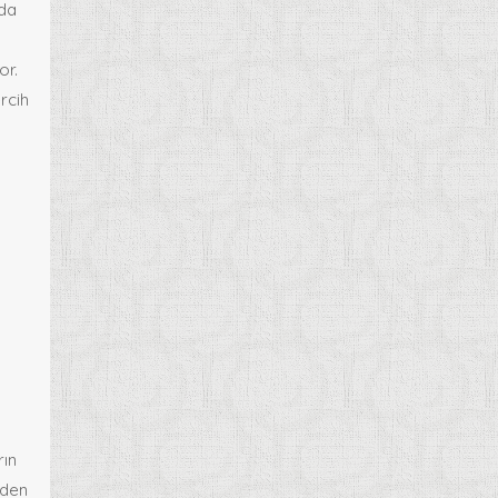
mda
or.
ercih
rın
nden