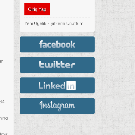
Yeni Üyelik
-
Şifremi Unuttum
an
3
34.
e
nına
lmiş