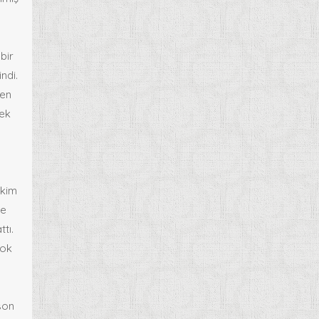
bir
ndi.
sen
rek
ekim
te
tı.
çok
 son