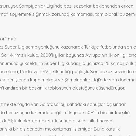
luşturuyor. Şampiyonlar Ligi'nde bazı sezonlar beklenenden erken
anma" söylemine sığınmak zorunda kalmaması, tam olarak bu zemi
yor" mu?
ez Süper Lig şampiyonluğunu kazanarak Türkiye futbolunda son o
 Sarı-kırmızılı kulüp, 2000'li yıllar boyunca Avrupa'nın ilk on ligi için
konumuna yükseldi; 13 Süper Lig kupasıyla yalnızca 20 şampiyonlu
rcelona, Porto ve PSV ile ikinciliği paylaştı. Son dokuz sezonda al
derek genişleyen kupa makası ve Şampiyonlar Ligi'nde son dönem
n'i andıran bir baskınlık tablosunun oluştuğunu düşündürüyor.
 çizmekte fayda var. Galatasaray sahadaki sonuçlar açısından
a henüz aynı düzlemde değil. Türkiye'de 50+1'in birebir karşılığı
 değil; kulüpler dernek statüsünde olsalar bile finansal
ar sıkı bir dış denetim mekanizması işlemiyor. Buna karşılık