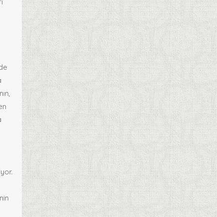
i
nde
a
nın,
en
a
yor.
nin