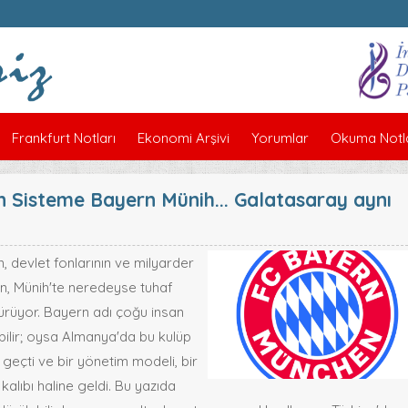
Frankfurt Notları
Ekonomi Arşivi
Yorumlar
Okuma Notla
n Sisteme Bayern Münih... Galatasaray aynı
, devlet fonlarının ve milyarder
ken, Münih'te neredeyse tuhaf
rdürüyor. Bayern adı çoğu insan
labilir; oysa Almanya'da bu kulüp
geçti ve bir yönetim modeli, bir
k kalıbı haline geldi. Bu yazıda