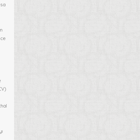
ksa
an
nce
e
CV)
thal
yı