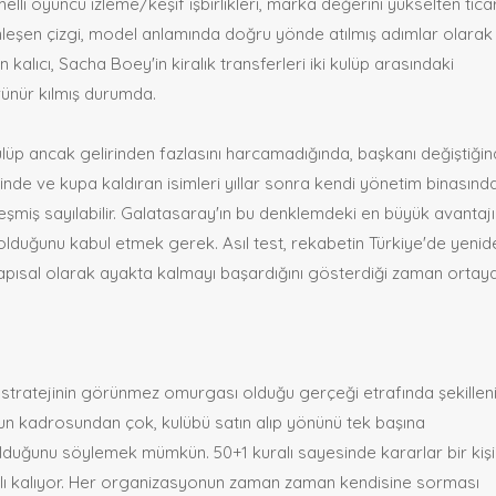
lli oyuncu izleme/keşif işbirlikleri, marka değerini yükselten ticar
ginleşen çizgi, model anlamında doğru yönde atılmış adımlar olarak
 kalıcı, Sacha Boey'in kiralık transferleri iki kulüp arasındaki
ünür kılmış durumda.
ulüp ancak gelirinden fazlasını harcamadığında, başkanı değiştiği
inde ve kupa kaldıran isimleri yıllar sonra kendi yönetim binasınd
eşmiş sayılabilir. Galatasaray'ın bu denklemdeki en büyük avantajı
lduğunu kabul etmek gerek. Asıl test, rekabetin Türkiye'de yenid
apısal olarak ayakta kalmayı başardığını gösterdiği zaman ortay
n stratejinin görünmez omurgası olduğu gerçeği etrafında şekilleni
run kadrosundan çok, kulübü satın alıp yönünü tek başına
lduğunu söylemek mümkün. 50+1 kuralı sayesinde kararlar bir kişi
bağlı kalıyor. Her organizasyonun zaman zaman kendisine sorması