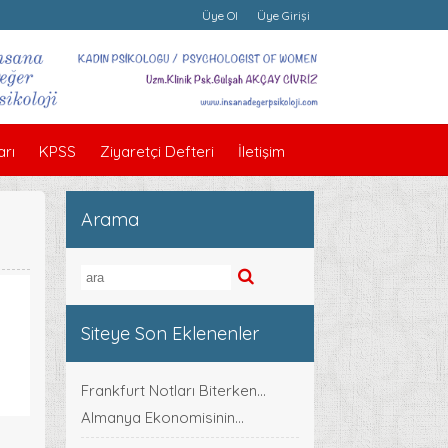
Üye Ol
Üye Girişi
rı
KPSS
Ziyaretçi Defteri
İletişim
Arama
Siteye Son Eklenenler
Frankfurt Notları Biterken...
Almanya Ekonomisinin...