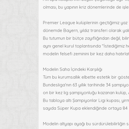
olması, bu yapının kriz dönemlerinde de işle
Premier League kulüplerinin geçtiğimiz yaz 
dönemde Bayern, yıldız transferi olarak yaln
Bu tutumun bir bütçe zayıflığından değil, bi
aynı genel kurul toplantısında "İstediğimiz 
modelin felsefi zeminini bir kez daha hatırla
Modelin Saha İçindeki Karşılığı
Tüm bu kurumsallık elbette estetik bir göst
Bundesliga'nın 63 yıllık tarihinde 34 şampiyo
on bir kez lig şampiyonluğu kazanan kulüp, 
Bu tabloya altı Şampiyonlar Ligi kupası, yi
sayıda Süper Kupa eklendiğinde ortaya 84 ma
Modelin altyapı ayağı bu sürdürülebilirliğin