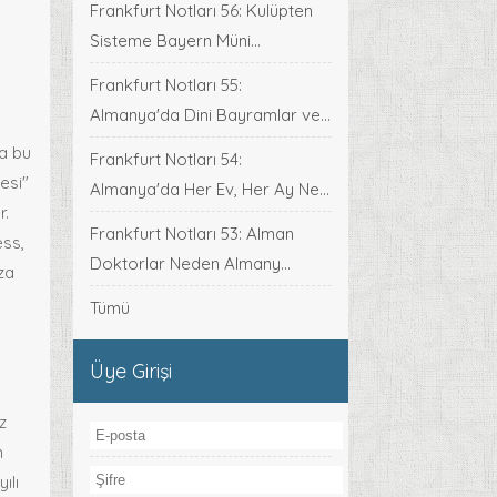
Frankfurt Notları 56: Kulüpten
Sisteme Bayern Müni...
Frankfurt Notları 55:
Almanya'da Dini Bayramlar ve...
a bu
Frankfurt Notları 54:
esi"
Almanya'da Her Ev, Her Ay Ne...
r.
Frankfurt Notları 53: Alman
ess,
Doktorlar Neden Almany...
za
Tümü
Üye Girişi
z
n
ılı