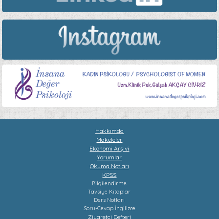
Hakkımda
Makeleler
Ekonomi Arşivi
Yorumlar
Okuma Notları
KPSS
Bilgilendirme
Tavsiye Kitaplar
Ders Notları
Soru-Cevap
İngilizce
Ziyaretçi Defteri