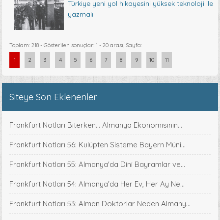
Türkiye yeni yol hikayesini yüksek teknoloji ile
yazmalı
Toplam: 218 - Gösterilen sonuçlar: 1 - 20 arası, Sayfa:
1
2
3
4
5
6
7
8
9
10
11
Siteye Son Eklenenler
Frankfurt Notları Biterken... Almanya Ekonomisinin...
Frankfurt Notları 56: Kulüpten Sisteme Bayern Müni...
Frankfurt Notları 55: Almanya'da Dini Bayramlar ve...
Frankfurt Notları 54: Almanya'da Her Ev, Her Ay Ne...
Frankfurt Notları 53: Alman Doktorlar Neden Almany...