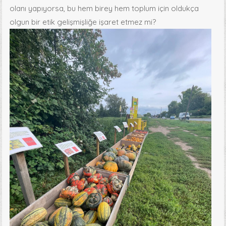
olanı yapıyorsa, bu hem birey hem toplum için oldukça
olgun bir etik gelişmişliğe işaret etmez mi?