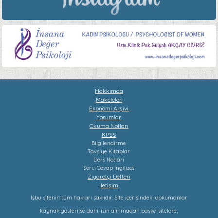
Hakkımda
Makeleler
Ekonomi Arşivi
Yorumlar
Okuma Notları
KPSS
Bilgilendirme
Tavsiye Kitaplar
Ders Notları
Soru-Cevap
İngilizce
Ziyaretçi Defteri
İletişim
İşbu sitenin tüm hakları saklıdır. Site içerisindeki dökümanlar
kaynak gösterilse dahi, izin alınmadan başka sitelere,