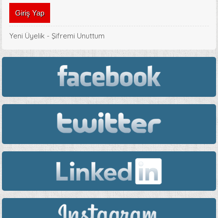
Yeni Üyelik
-
Şifremi Unuttum