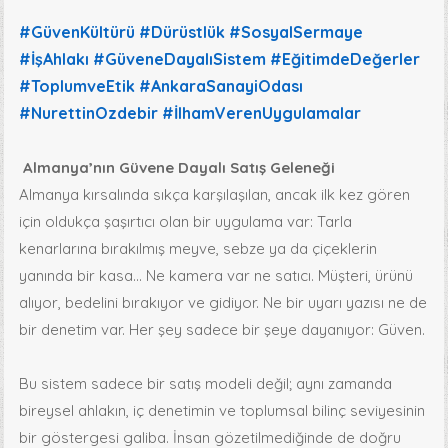
hashtag
#
GüvenKültürü
#
Dürüstlük
#
SosyalSermaye
hashtag
hashtag
hashtag
#
İşAhlakı
#
GüveneDayalıSistem
#
EğitimdeDeğerler
hashtag
hashtag
hashtag
#
ToplumveEtik
#
AnkaraSanayiOdası
hashtag
hashtag
#
NurettinOzdebir
#
İlhamVerenUygulamalar
hashtag
Almanya’nın Güvene Dayalı Satış Geleneği
Almanya kırsalında sıkça karşılaşılan, ancak ilk kez gören
için oldukça şaşırtıcı olan bir uygulama var: Tarla
kenarlarına bırakılmış meyve, sebze ya da çiçeklerin
yanında bir kasa… Ne kamera var ne satıcı. Müşteri, ürünü
alıyor, bedelini bırakıyor ve gidiyor. Ne bir uyarı yazısı ne de
bir denetim var. Her şey sadece bir şeye dayanıyor: Güven.
Bu sistem sadece bir satış modeli değil; aynı zamanda
bireysel ahlakın, iç denetimin ve toplumsal bilinç seviyesinin
bir göstergesi galiba. İnsan gözetilmediğinde de doğru